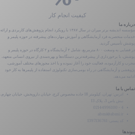
کیفیت انجام کار
درباره ما
مؤسسه اندیشه برتر میران در سال ۱۳۸۷ با رویکرد انجام پژوهش‌های کاربردی و ارائه
خدمات منحصربه فرد آزمایشگاهی و آموزش مهارت­‌های پیشرفته در حوزه پلیمر و
پوشش تأسیس گردید.
در فضایی به وسعت ۸۰۰ مترمربع، شامل ۲ آزمایشگاه و ۲ کارگاه در حوزه پلیمر و
پوشش، با برخورداری از پیشرفته‌ترین دستگاه‌­ها و بهره­‌مندی از نیروی انسانی متعهد،
مجرب و کارآزموده، فعالیت خود را آغاز نموده و با اخذ مجوزهای مختلف آموزشی،
پژوهشی و آزمایشگاهی در راه بومی‌سازی تکنولوژی استفاده از پلیمرها به کار خود
ادامه می‌دهد.
تماس با ما
ادرس: تهران، کیلومتر 18 جاده مخصوص کرج، خیابان داروپخش، خیابان چهارم،
نبش یاس 3، پلاک 13
4 - 02144996100
abmi@abmi.ir
کد پستی: 1397136761
پیوندها