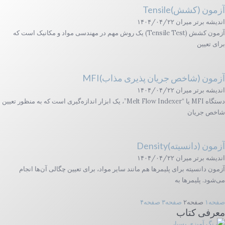
آزمون (کشش)Tensile
اندیشه برتر میران
۱۴۰۴/۰۴/۲۲
آزمون کشش (Tensile Test) یک روش مهم در مهندسی مواد و مکانیک است که
برای تعیین
آزمون (شاخص جریان پذیری مذاب)MFI
اندیشه برتر میران
۱۴۰۴/۰۴/۲۲
دستگاه MFI یا “Melt Flow Indexer”، یک ابزار اندازه‌گیری است که به منظور تعیین
شاخص جریان
آزمون (دانسیته)Density
اندیشه برتر میران
۱۴۰۴/۰۴/۲۲
آزمون دانسیته برای پلیمرها هم مانند سایر مواد، برای تعیین چگالی آن‌ها انجام
می‌شود. پلیمرها به
صفحه
۱
صفحه
۲
صفحه
۳
صفحه
۴
معرفی کتاب