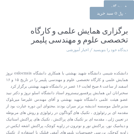
فروشگاه
۰
﷼
0
سبد خرید
راهبری
نوشته
برگزاری همایش علمی و کارگاه
تخصصی علوم و مهندسی پلیمر
دیدگاه‌ خود را بنویسید
/
اخبار آموزشی
دانشکده شیمی دانشگاه شهید بهشتی با همکاری دانشگاه osloensis نروژ
همایش علمی و کارگاه تخصصی علوم و مهندسی پلیمر را در تاریخ ۱۵ و ۱۶
اسفند از ساعت ۸ صبح لغایت ۱۶ عصر در دانشگاه شهید بهشتی برگزار کرد
سخنرانان این همایش پرفسورنیستروم استاد دانشگاه اسلو نروژ و دکتر نبید
عضو هیئت علمی دانشگاه شهید بهشتی و آقای مهندس علیرضا میربلوک
مدیرعامل موسسه اندیشه برتر میران بودند .محتوای این دوره عبارت بود از
مقدمه ای بر رئولوژی ، تکنیک های گوناگون در رئولوژی و روش های مربوطه
در تعیین ژلی ، مقدمه ای بر تکنیک های پراکنش ، تکنیک های پراکنش استاتیک
و دینامیک نور، پراکنش نور و نوترون در زاویه کوچک، پراکنش اشعه ایکس در
زاویه کوچک، بررسی خصوصیات پلیمرهای آمفی فیلیک با استفاده از تکنیک