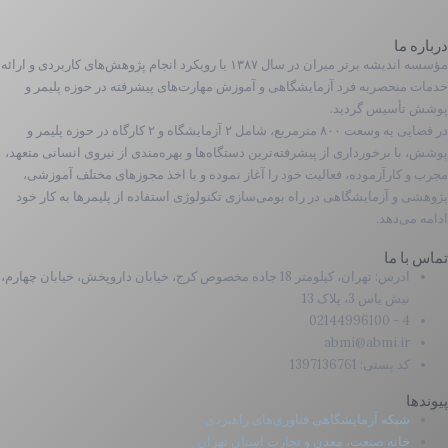
درباره ما
مؤسسه اندیشه برتر میران در سال ۱۳۸۷ با رویکرد انجام پژوهش‌های کاربردی و ارائه
خدمات منحصربه فرد آزمایشگاهی و آموزش مهارت­‌های پیشرفته در حوزه پلیمر و
پوشش تأسیس گردید.
در فضایی به وسعت ۸۰۰ مترمربع، شامل ۲ آزمایشگاه و ۲ کارگاه در حوزه پلیمر و
پوشش، با برخورداری از پیشرفته‌ترین دستگاه‌­ها و بهره­‌مندی از نیروی انسانی متعهد،
مجرب و کارآزموده، فعالیت خود را آغاز نموده و با اخذ مجوزهای مختلف آموزشی،
پژوهشی و آزمایشگاهی در راه بومی‌سازی تکنولوژی استفاده از پلیمرها به کار خود
ادامه می‌دهد.
تماس با ما
ادرس: تهران، کیلومتر 18 جاده مخصوص کرج، خیابان داروپخش، خیابان چهارم،
نبش یاس 3، پلاک 13
4 - 02144996100
abmi@abmi.ir
کد پستی: 1397136761
پیوندها
شبکه آزمایشگاهی فناوری‌های راهبردی
خانه صنعت، معدن و تجارت استان تهران