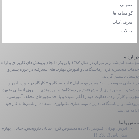
عمومی
گواهینامه ها
معرفی کتاب
مقالات
درباره ما
مؤسسه اندیشه برتر میران در سال ۱۳۸۷ با رویکرد انجام پژوهش‌های کاربردی و ارائه
خدمات منحصربه فرد آزمایشگاهی و آموزش مهارت­‌های پیشرفته در حوزه پلیمر و
پوشش تأسیس گردید.
در فضایی به وسعت ۸۰۰ مترمربع، شامل ۲ آزمایشگاه و ۲ کارگاه در حوزه پلیمر و
پوشش، با برخورداری از پیشرفته‌ترین دستگاه‌­ها و بهره­‌مندی از نیروی انسانی متعهد،
مجرب و کارآزموده، فعالیت خود را آغاز نموده و با اخذ مجوزهای مختلف آموزشی،
پژوهشی و آزمایشگاهی در راه بومی‌سازی تکنولوژی استفاده از پلیمرها به کار خود
ادامه می‌دهد.
تماس با ما
ادرس: تهران، کیلومتر 18 جاده مخصوص کرج، خیابان داروپخش، خیابان چهارم،
نبش یاس 3، پلاک 13